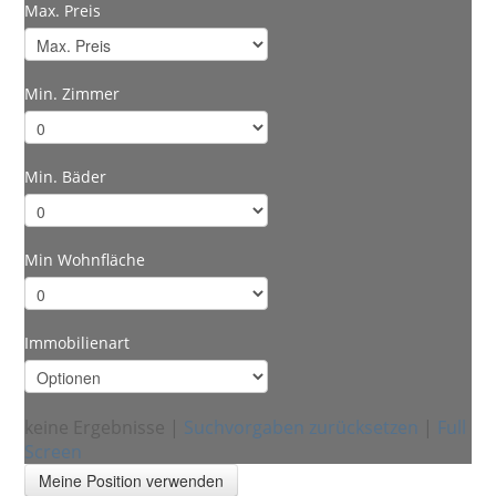
Max. Preis
Min. Zimmer
Min. Bäder
Min Wohnfläche
Immobilienart
keine Ergebnisse
|
Suchvorgaben zurücksetzen
|
Full
Screen
Meine Position verwenden