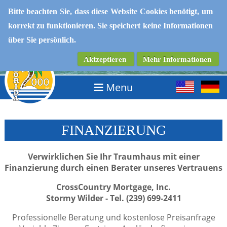
Bitte beachten Sie, dass diese Website Cookies benötigt, um
korrekt zu funktionieren. Sie speichert keine Informationen
IMMOBILIEN IN SOUTHWEST FLORIDA
über Sie persönlich.
Aktzeptieren
Mehr Informationen
Menu
FINANZIERUNG
Verwirklichen Sie Ihr Traumhaus mit einer
Finanzierung durch einen Berater unseres Vertrauens
CrossCountry Mortgage, Inc.
Stormy Wilder - Tel. (239) 699-2411
Professionelle Beratung und kostenlose Preisanfrage